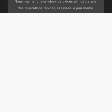
Nous maintenons un stock de pièces afin de garantir
des réparations rapides, réalisées le jour même.
🏥
EHPAD
Nous avons l’habitude de collaborer ensemble avec
les EHPAD afin de fournir des solutions efficaces et
rapides.
🏛️